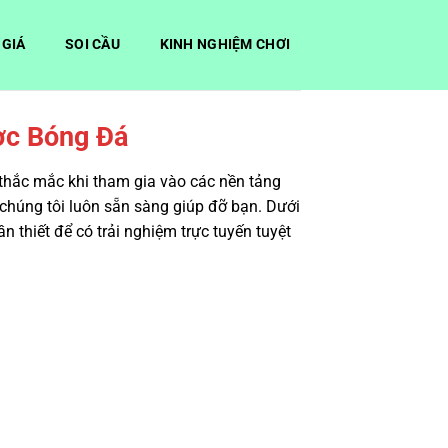
 GIÁ
SOI CẦU
KINH NGHIỆM CHƠI
ợc Bóng Đá
 thắc mắc khi tham gia vào các nền tảng
 chúng tôi luôn sẵn sàng giúp đỡ bạn. Dưới
 thiết để có trải nghiệm trực tuyến tuyệt