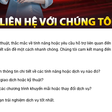
 thuật, thắc mắc về tính năng hoặc yêu cầu hỗ trợ liên quan đến 
quyết vấn đề một cách nhanh chóng. Chúng tôi cam kết mang đến
 thông tin chi tiết về các tính năng hoặc dịch vụ nào đó?
 giao dịch hoặc kỹ thuật?
các chương trình khuyến mãi hoặc thay đổi dịch vụ?
ạn trải nghiệm dịch vụ tốt nhất.