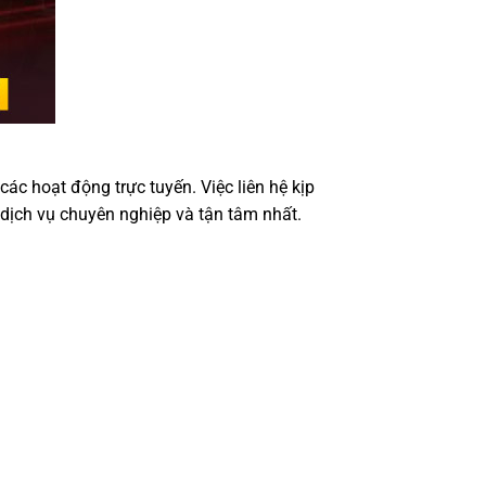
các hoạt động trực tuyến. Việc liên hệ kịp
 dịch vụ chuyên nghiệp và tận tâm nhất.