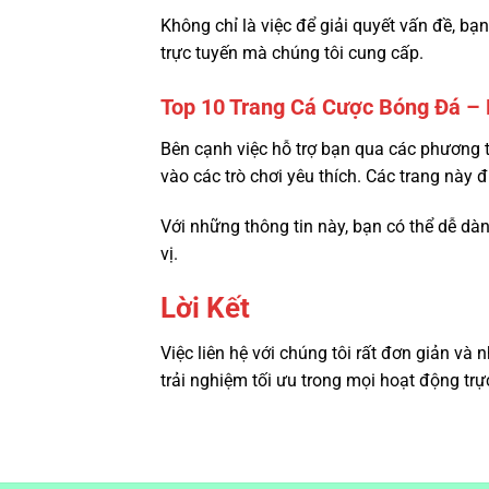
Không chỉ là việc để giải quyết vấn đề, b
trực tuyến mà chúng tôi cung cấp.
Top 10 Trang Cá Cược Bóng Đá –
Bên cạnh việc hỗ trợ bạn qua các phương 
vào các trò chơi yêu thích. Các trang này 
Với những thông tin này, bạn có thể dễ dà
vị.
Lời Kết
Việc liên hệ với chúng tôi rất đơn giản và
trải nghiệm tối ưu trong mọi hoạt động tr