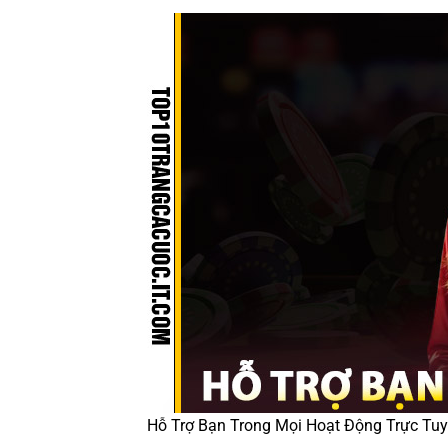
Hỗ Trợ Bạn Trong Mọi Hoạt Động Trực Tu