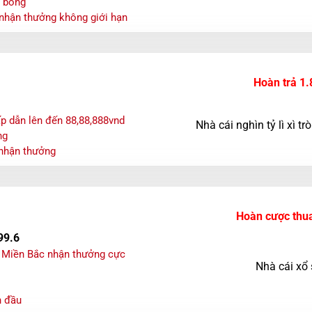
g bỏng
nhận thưởng không giới hạn
Hoàn trả 1
p dẫn lên đến 88,88,888vnd
Nhà cái nghìn tỷ lì xì t
ng
 nhận thưởng
Hoàn cược thu
99.6
 Miền Bắc nhận thưởng cực
Nhà cái xổ 
n đầu