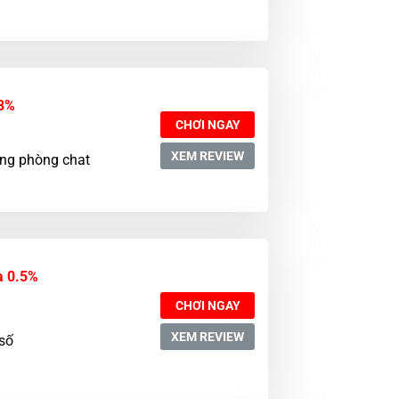
.8%
CHƠI NGAY
XEM REVIEW
ròng phòng chat
a 0.5%
CHƠI NGAY
XEM REVIEW
số