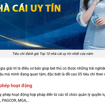
Tiêu chí đánh giá Top 10 nhà cái uy tín nhất của năm
ia giải trí là điều cơ bản giúp bet thủ có được những trải nghi
hiệu mà mình đang quan tâm, đặc biệt là đề cao 05 tiêu chí then
 phép hoạt động
ấy phép hoạt động hợp pháp đến từ các tổ chức quản lý quyền l
g, PAGCOR, MGA,…