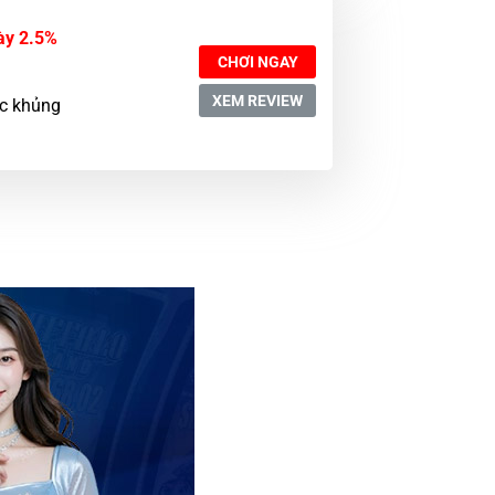
ày 2.5%
CHƠI NGAY
XEM REVIEW
ực khủng