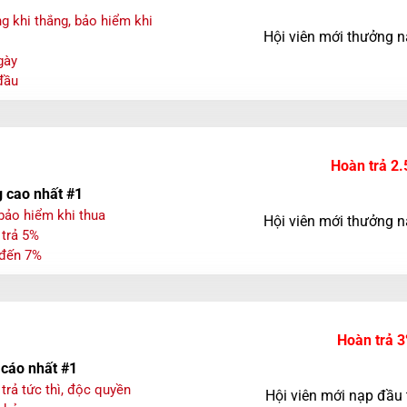
g khi thắng, bảo hiểm khi
Hội viên mới thưởng 
gày
đầu
Hoàn trả 2
g cao nhất #1
bảo hiểm khi thua
Hội viên mới thưởng 
 trả 5%
 đến 7%
Hoàn trả 
 cáo nhất #1
trả tức thì, độc quyền
Hội viên mới nạp đầu