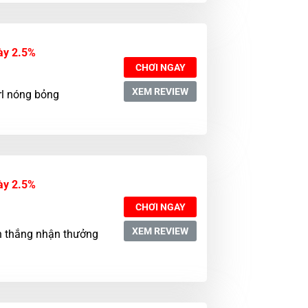
ày 2.5%
CHƠI NGAY
XEM REVIEW
irl nóng bỏng
ày 2.5%
CHƠI NGAY
XEM REVIEW
n thắng nhận thưởng