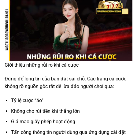
Giới thiệu những rủi ro khi cá cược
Đừng để lòng tin của bạn đặt sai chỗ. Các trang cá cược
không rõ nguồn gốc rất dễ lừa đảo người chơi qua:
Tỷ lệ cược “ảo”
Không cho rút tiền khi thắng lớn
Giả mạo giấy phép hoạt động
Tấn công thông tin người dùng qua ứng dụng cài đặt