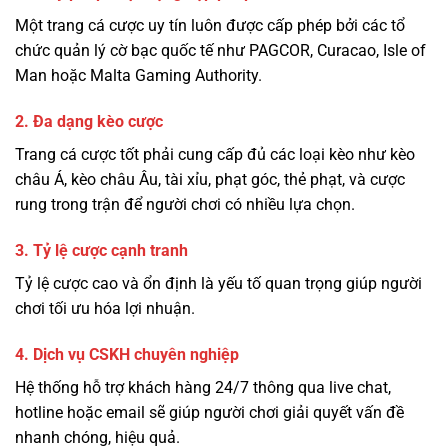
Một trang cá cược uy tín luôn được cấp phép bởi các tổ
chức quản lý cờ bạc quốc tế như PAGCOR, Curacao, Isle of
Man hoặc Malta Gaming Authority.
2. Đa dạng kèo cược
Trang cá cược tốt phải cung cấp đủ các loại kèo như kèo
châu Á, kèo châu Âu, tài xỉu, phạt góc, thẻ phạt, và cược
rung trong trận để người chơi có nhiều lựa chọn.
3. Tỷ lệ cược cạnh tranh
Tỷ lệ cược cao và ổn định là yếu tố quan trọng giúp người
chơi tối ưu hóa lợi nhuận.
4. Dịch vụ CSKH chuyên nghiệp
Hệ thống hỗ trợ khách hàng 24/7 thông qua live chat,
hotline hoặc email sẽ giúp người chơi giải quyết vấn đề
nhanh chóng, hiệu quả.