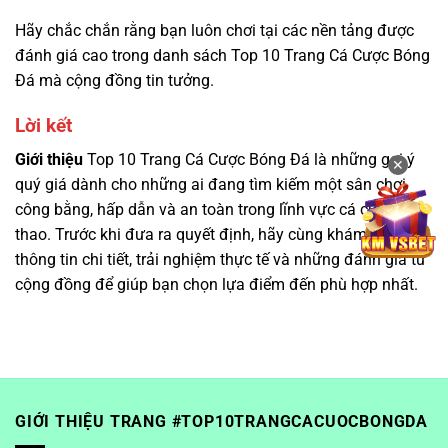
Hãy chắc chắn rằng bạn luôn chơi tại các nền tảng được
đánh giá cao trong danh sách Top 10 Trang Cá Cược Bóng
Đá mà cộng đồng tin tưởng.
Lời kết
Giới thiệu
Top 10 Trang Cá Cược Bóng Đá là những gợi ý
✕
quý giá dành cho những ai đang tìm kiếm một sân chơi
công bằng, hấp dẫn và an toàn trong lĩnh vực cá cược thể
thao. Trước khi đưa ra quyết định, hãy cùng khám phá
thông tin chi tiết, trải nghiệm thực tế và những đánh giá từ
cộng đồng để giúp bạn chọn lựa điểm đến phù hợp nhất.
GIỚI THIỆU TRANG #TOP10TRANGCACUOCBONGDA