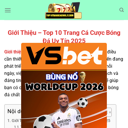
Chuyển
đến
nội
dung
Giới Thiệu – Top 10 Trang Cá Cược Bóng
Đá Uy Tín 2025
Giới thiệu
Top 10 Trang Cá Cược Bóng Đá
uy tín là điều
×
cần thiết trong bối cảnh thị trường cá cược trực tuyến đang
phát triển mạnh mẽ. Giữa vô số nhà cái xuất hiện mỗi
ngày, việc lựa chọn một điểm đến an toàn, minh bạch và
đáng tin cậy không hề dễ dàng. Bài viết hôm nay sẽ giúp
bạn có cái nhìn toàn diện về những địa chỉ cá cược bóng
đá chất lượng hàng đầu hiện nay.
Nội dung chính
Giới Thiệu – Top 10 Trang Cá Cược Bóng Đá Uy Tín 2025
Tại sao nên chọn các trang cá cược uy tín