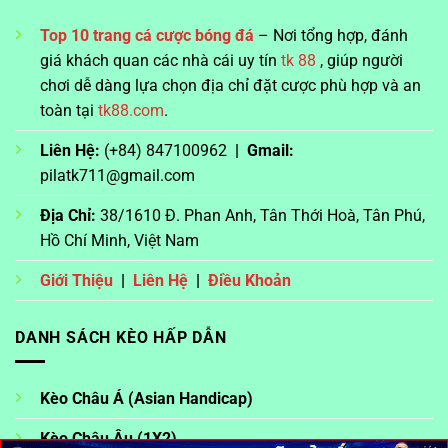
Top 10 trang cá cược bóng đá
– Nơi tổng hợp, đánh
giá khách quan các nhà cái uy tín
tk 88
, giúp người
chơi dễ dàng lựa chọn địa chỉ đặt cược phù hợp và an
toàn tại
tk88.com
.
Liên Hệ:
(+84) 847100962
| Gmail:
pilatk711@gmail.com
Địa Chỉ:
38/1610 Đ. Phan Anh, Tân Thới Hoà, Tân Phú,
Hồ Chí Minh, Việt Nam
Giới Thiệu
|
Liên Hệ
|
Điều Khoản
DANH SÁCH KÈO HẤP DẪN
Kèo Châu Á (Asian Handicap)
Kèo Châu Âu (1X2)