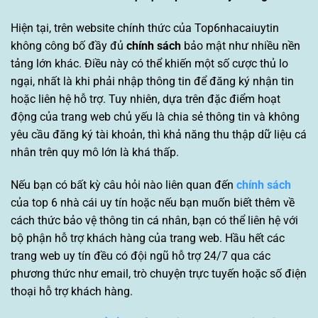
Hiện tại, trên website chính thức của Top6nhacaiuytin
không công bố đầy đủ
chính sách
bảo mật như nhiều nền
tảng lớn khác. Điều này có thể khiến một số cược thủ lo
ngại, nhất là khi phải nhập thông tin để đăng ký nhận tin
hoặc liên hệ hỗ trợ. Tuy nhiên, dựa trên đặc điểm hoạt
động của trang web chủ yếu là chia sẻ thông tin và không
yêu cầu đăng ký tài khoản, thì khả năng thu thập dữ liệu cá
nhân trên quy mô lớn là khá thấp.
Nếu bạn có bất kỳ câu hỏi nào liên quan đến
chính sách
của top 6 nhà cái uy tín hoặc nếu bạn muốn biết thêm về
cách thức bảo vệ thông tin cá nhân, bạn có thể liên hệ với
bộ phận hỗ trợ khách hàng của trang web. Hầu hết các
trang web uy tín đều có đội ngũ hỗ trợ 24/7 qua các
phương thức như email, trò chuyện trực tuyến hoặc số điện
thoại hỗ trợ khách hàng.