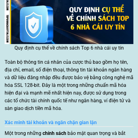
Quy định cụ thể về chính sách Top 6 nhà cái uy tín
Toàn bộ thông tin cá nhân của cược thủ bao gồm họ tên,
địa chỉ, email, số điện thoại, thông tin tài khoản ngân hàng
và dữ liệu đăng nhập đều được bảo vệ bằng công nghệ mã
hóa SSL 128-bit. Đây là một trong những chuẩn mã hóa
hiện đại và mạnh mẽ nhất hiện nay, được sử dụng trong
các tổ chức tài chính quốc tế như ngân hàng, ví điện tử và
sàn giao dịch tiền mã hóa.
Xác minh tài khoản và ngăn chặn gian lận
Một trong những
chính sách
bảo mật quan trọng và bắt