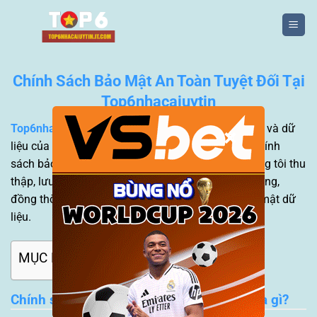
Chuyển
đến
nội
dung
Chính Sách Bảo Mật An Toàn Tuyệt Đối Tại
Top6nhacaiuytin
Top6nhacaiuytin
cam kết bảo vệ thông tin cá nhân và dữ
×
liệu của bet thủ khi truy cập và sử dụng dịch vụ. Chính
sách bảo mật này nhằm minh bạch hóa cách chúng tôi thu
thập, lưu trữ, sử dụng và bảo vệ thông tin khách hàng,
đồng thời tuân thủ các quy định pháp luật về bảo mật dữ
liệu.
MỤC LỤC
Chính sách bảo mật tại Top6nhacaiuytin là gì?