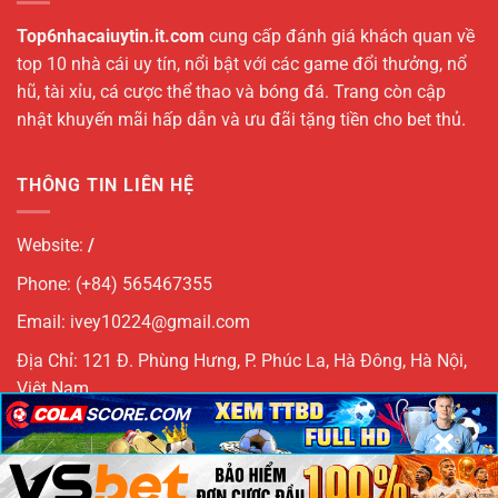
Top6nhacaiuytin.it.com
cung cấp đánh giá khách quan về
top 10 nhà cái uy tín, nổi bật với các game đổi thưởng, nổ
hũ, tài xỉu, cá cược thể thao và bóng đá. Trang còn cập
nhật khuyến mãi hấp dẫn và ưu đãi tặng tiền cho bet thủ.
THÔNG TIN LIÊN HỆ
Website:
/
Phone: (+84) 565467355
Email:
ivey10224@gmail.com
Địa Chỉ: 121 Đ. Phùng Hưng, P. Phúc La, Hà Đông, Hà Nội,
Việt Nam
×
×
×
Copyright 2025 ©
/