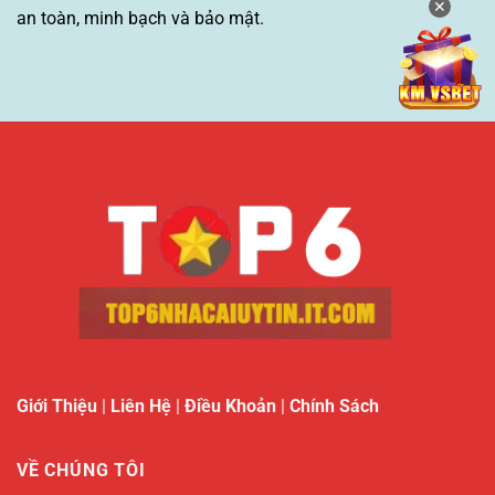
✕
an toàn, minh bạch và bảo mật.
Giới Thiệu
|
Liên Hệ
|
Điều Khoản
|
Chính Sách
VỀ CHÚNG TÔI