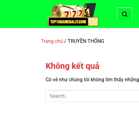
Chuyển
đến
nội
dung
Trang chủ
/
TRUYỀN THỐNG
Không kết quả
Có vẻ như chúng tôi không tìm thấy những g