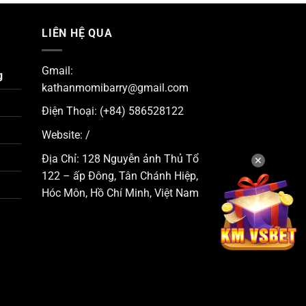
6
Trang
Tài
LIÊN HỆ QUA
Xỉu,
App
Game
Gmail:
Tài
g
Xỉu
kathanmomibarry@gmail.com
Online
Uy
Điện Thoại: (+84) 586528122
Tín
2025
Website:
/
Địa Chỉ: 128 Nguyễn ảnh Thủ Tổ
✕
122 – ấp Đông, Tân Chánh Hiệp,
Hóc Môn, Hồ Chí Minh, Việt Nam