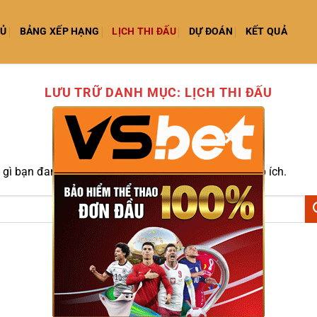
HỦ
BẢNG XẾP HẠNG
LỊCH THI ĐẤU
DỰ ĐOÁN
KẾT QUẢ
LƯU TRỮ DANH MỤC:
LỊCH THI ĐẤU
×
×
ì bạn đang tìm kiếm. Có lẽ việc tìm kiếm có thể giúp ích.