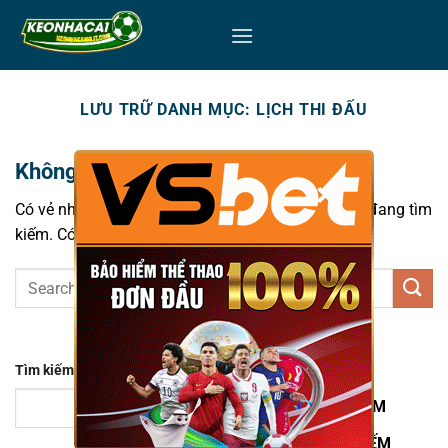
Chuyển
đến
nội
dung
LƯU TRỮ DANH MỤC:
LỊCH THI ĐẤU
Không kết quả
×
Có vẻ như chúng tôi không tìm thấy những gì bạn đang tìm
kiếm. Có lẽ việc tìm kiếm có thể giúp ích.
Tìm kiếm
TÌM
KIẾM