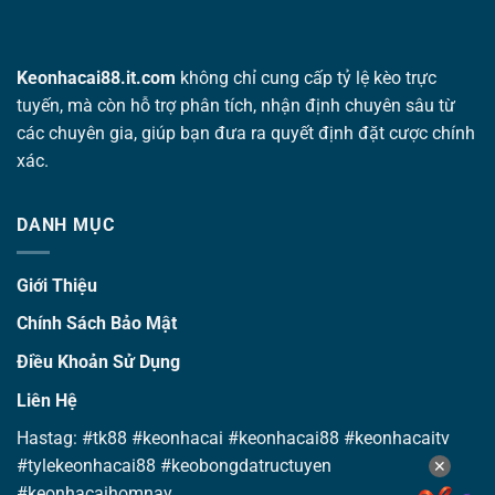
Keonhacai88.it.com
không chỉ cung cấp tỷ lệ kèo trực
tuyến, mà còn hỗ trợ phân tích, nhận định chuyên sâu từ
các chuyên gia, giúp bạn đưa ra quyết định đặt cược chính
xác.
DANH MỤC
Giới Thiệu
Chính Sách Bảo Mật
Điều Khoản Sử Dụng
Liên Hệ
Hastag:
#tk88
#keonhacai #keonhacai88 #keonhacaitv
#tylekeonhacai88 #keobongdatructuyen
✕
#keonhacaihomnay