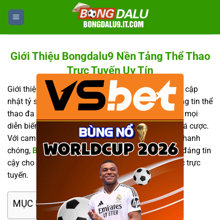
Chuyển
đến
nội
dung
Giới Thiệu Bongdalu9 Nền Tảng Thể Thao
Trực Tuyến Uy Tín
Giới thiệu Bongdalu9 nổi bật với các tính năng như cập
×
nhật tỷ số trực tiếp, nhận định trận đấu và các thông tin thể
thao đa dạng, giúp người dùng luôn nắm bắt được mọi
diễn biến và ra quyết định chính xác khi tham gia cá cược.
Với cam kết bảo mật cao và hệ thống thanh toán nhanh
chóng,
Bongdalu9
đã và đang trở thành điểm đến đáng tin
cậy cho những người yêu thích thể thao và cá cược trực
tuyến.
MỤC LỤC