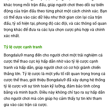
khác trong mỗi trận đấu, giúp người chơi theo dõi sự biến
động của trận đấu theo từng phút một cách chính xác. Bạn
có thể dựa vào các dữ liệu như thời gian còn lại của trận
đấu, tỷ số hiện tại, phong độ các đội, và các thông số quan
trọng khác để đưa ra các lựa chọn cược phù hợp và chính
xác nhất.
Tỷ lệ cược cạnh tranh
Bongdalu9 mang đến cho người chơi một trải nghiệm cá
cược thể thao cực kỳ hấp dẫn nhờ vào tỷ lệ cược cạnh
tranh và hấp dẫn, giúp người chơi có cơ hội giành chiến
thắng lớn. Tỷ lệ cược là một yếu tố rất quan trọng trong cá
cược thể thao, giới thiệu Bongdalu9 đã xây dựng hệ thống
tỷ lệ cược với sự tính toán kỹ lưỡng, đảm bảo tính công
bằng và minh bạch. Điều này không chỉ tạo ra sự hấp dẫn
cho người chơi mà còn giúp họ cảm thấy tự tin khi tham
gia vào các trận cá cược.