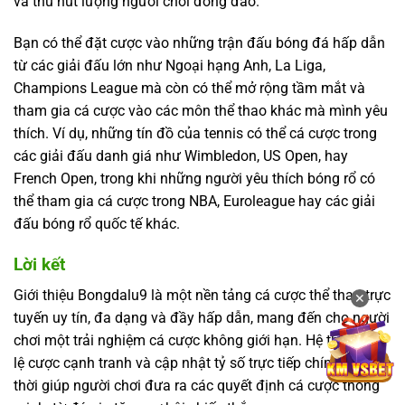
và thu hút lượng người chơi đông đảo.
Bạn có thể đặt cược vào những trận đấu bóng đá hấp dẫn
từ các giải đấu lớn như Ngoại hạng Anh, La Liga,
Champions League mà còn có thể mở rộng tầm mắt và
tham gia cá cược vào các môn thể thao khác mà mình yêu
thích. Ví dụ, những tín đồ của tennis có thể cá cược trong
các giải đấu danh giá như Wimbledon, US Open, hay
French Open, trong khi những người yêu thích bóng rổ có
thể tham gia cá cược trong NBA, Euroleague hay các giải
đấu bóng rổ quốc tế khác.
Lời kết
Giới thiệu Bongdalu9 là một nền tảng cá cược thể thao trực
✕
tuyến uy tín, đa dạng và đầy hấp dẫn, mang đến cho người
chơi một trải nghiệm cá cược không giới hạn. Hệ thống tỷ
lệ cược cạnh tranh và cập nhật tỷ số trực tiếp chính xác, kịp
thời giúp người chơi đưa ra các quyết định cá cược thông