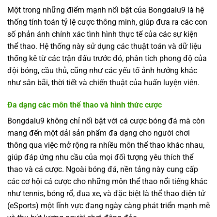
Một trong những điểm mạnh nổi bật của Bongdalu9 là hệ
thống tính toán tỷ lệ cược thông minh, giúp đưa ra các con
số phản ánh chính xác tình hình thực tế của các sự kiện
thể thao. Hệ thống này sử dụng các thuật toán và dữ liệu
thống kê từ các trận đấu trước đó, phân tích phong độ của
đội bóng, cầu thủ, cũng như các yếu tố ảnh hưởng khác
như sân bãi, thời tiết và chiến thuật của huấn luyện viên.
Đa dạng các môn thể thao và hình thức cược
Bongdalu9 không chỉ nổi bật với cá cược bóng đá mà còn
mang đến một dải sản phẩm đa dạng cho người chơi
thông qua việc mở rộng ra nhiều môn thể thao khác nhau,
giúp đáp ứng nhu cầu của mọi đối tượng yêu thích thể
thao và cá cược. Ngoài bóng đá, nền tảng này cung cấp
các cơ hội cá cược cho những môn thể thao nổi tiếng khác
như tennis, bóng rổ, đua xe, và đặc biệt là thể thao điện tử
(eSports) một lĩnh vực đang ngày càng phát triển mạnh mẽ