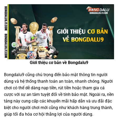
Giới thiệu cơ bản về Bongdalu9
Bongdalu9 cũng chú trọng đến bảo mật thông tin người
dùng và hệ thống thanh toán an toàn, nhanh chóng. Người
chơi có thể dễ dàng nạp tiền, rút tiền hoặc tham gia cá
cược với sự an tâm tuyệt đối về tính bảo mật. Ngoài ra, nền
tảng này cung cấp các khuyến mãi hấp dẫn và ưu đãi đặc
biệt cho người chơi mới cũng như khách hàng trung thành,
giúp tối đa hóa cơ hội thắng lợi của người dùng.