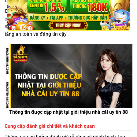
tín 88
Giới thiệu nhà cái uy tín 88
là nền tảng chuyên cung cấp
các đánh giá và xếp hạng chi tiết về các nhà cái trong
ngành cá cược trực tuyến, giúp bạn lựa chọn những nền
tảng an toàn và đáng tin cậy.
Thông tin được cập nhật tại giới thiệu nhà cái uy tín 88
Cung cấp đánh giá chi tiết và khách quan
Thông qua hệ thống đánh giá rõ ràng và minh bạch, top