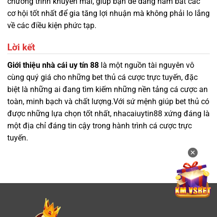
chương trình khuyến mãi, giúp bạn dễ dàng nắm bắt các
cơ hội tốt nhất để gia tăng lợi nhuận mà không phải lo lắng
về các điều kiện phức tạp.
Lời kết
Giới thiệu nhà cái uy tín 88
là một nguồn tài nguyên vô
cùng quý giá cho những bet thủ cá cược trực tuyến, đặc
biệt là những ai đang tìm kiếm những nền tảng cá cược an
toàn, minh bạch và chất lượng.Với sứ mệnh giúp bet thủ có
được những lựa chọn tốt nhất, nhacaiuytin88 xứng đáng là
một địa chỉ đáng tin cậy trong hành trình cá cược trực
tuyến.
✕
✕