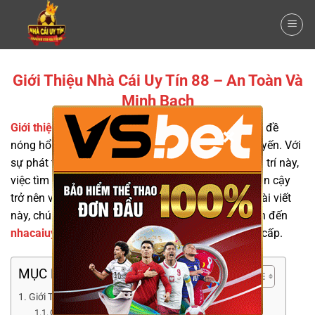
Chuyển
đến
nội
dung
Giới Thiệu Nhà Cái Uy Tín 88 – An Toàn Và
Minh Bạch
Giới thiệu
nhà cái uy tín 88 là một trong những chủ đề
×
×
nóng hổi hiện nay trong cộng đồng cá cược trực tuyến. Với
sự phát triển mạnh mẽ của ngành công nghiệp giải trí này,
việc tìm kiếm một nhà cái uy tín, an toàn và đáng tin cậy
trở nên vô cùng quan trọng đối với bet thủ. Trong bài viết
này, chúng ta sẽ đi sâu vào các khía cạnh liên quan đến
nhacaiuytin
, từ độ tin cậy, các dịch vụ mà họ cung cấp.
MỤC LỤC
Giới Thiệu Nhà Cái Uy Tín 88 – An Toàn Và Minh Bạch
Giới thiệu nhà cái uy tín 88 tổng quan