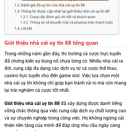
Đánh giá độ uy tín của nhà cái uy tín 88
Thông tin được cập nhật tại giới thiệu nhà cái uy tín 88
Cung cấp đánh giá chi tiết và khách quan
Thông tin về khuyến mãi và phương thức thanh toán
Lời kết
Giới thiệu nhà cái uy tín 88 tổng quan
Trong những năm gần đây, thị trường cá cược trực tuyến
đã chứng kiến sự bùng nổ chưa từng có. Nhiều nhà cái ra
đời, cung cấp đa dạng các dịch vụ từ cá cược thể thao,
casino trực tuyến cho đến game slot. Việc lựa chọn một
nhà cái uy tín không chỉ giúp bạn tránh rủi ro mà còn mang
lại trải nghiệm cá cược tốt nhất.
Giới thiệu nhà cái uy tín 88
đã xây dựng được danh tiếng
vững chắc thông qua việc cung cấp dịch vụ chất lượng cao
và sự chuyên nghiệp trong công việc. Họ không ngừng cải
thiện nền tảng của mình để đáp ứng nhu cầu ngày càng